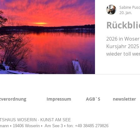
Sabine Pu
20. Jan.
Rückbli
2026 in Woseri
Kursjahr 2025 
wieder toll werden im 
Woserin - Kun
zverordnung
Impressum
AGB`S
newsletter
GUTSHAUS WOSERIN - KUNST AM SEE
ann • 19406 Woserin • Am See 3 • fon: +49 38485 279826