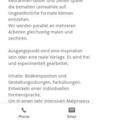
Keilrahmen selber und ziehen später
die bemalten Leinwände auf.
Ungewöhnliche Formate können
entstehen.
Wir werden parallel an mehreren
Arbeiten gleichzeitig malen und
zeichnen.
Ausgangspunkt wird eine Inspiration
sein oder eine reale Vorlage. Es wird frei
und experimentell gearbeitet.
Inhalte: Bildkomposition und
Gestaltungsübungen, Farbübungen.
Entwickeln einer individuellen
Formensprache.
Um in einen sehr intensiven Malprozess
einzutauchen, können beide Kurse
Leinwandexperimente gebucht werden.
Phone
Email
Die Kurse bauen nicht aufeinander auf.
Alle, die Malerfahrung und Lust auf das